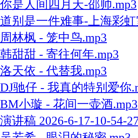
你是人间四月天-邵帅.mp3
道别是一件难事-上海彩虹室内
周林枫 - 笼中鸟.mp3
韩甜甜 - 寄往何年.mp3
洛天依 - 代替我.mp3
DJ驰仔 - 我真的特别爱你.
BM小璇 - 花间一壶酒.mp3
演讲稿 2026-6-17-10-54-2
吴若希 - 眼泪的秘密.mp3