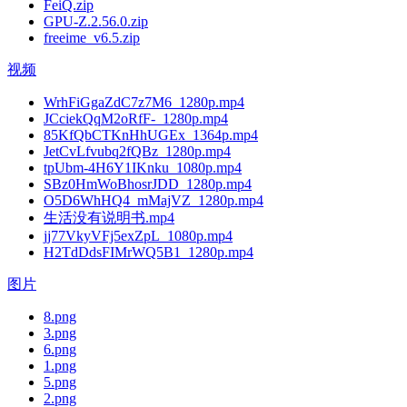
FeiQ.zip
GPU-Z.2.56.0.zip
freeime_v6.5.zip
视频
WrhFiGgaZdC7z7M6_1280p.mp4
JCciekQqM2oRfF-_1280p.mp4
85KfQbCTKnHhUGEx_1364p.mp4
JetCvLfvubq2fQBz_1280p.mp4
tpUbm-4H6Y1IKnku_1080p.mp4
SBz0HmWoBhosrJDD_1280p.mp4
O5D6WhHQ4_mMajVZ_1280p.mp4
生活没有说明书.mp4
jj77VkyVFj5exZpL_1080p.mp4
H2TdDdsFIMrWQ5B1_1280p.mp4
图片
8.png
3.png
6.png
1.png
5.png
2.png