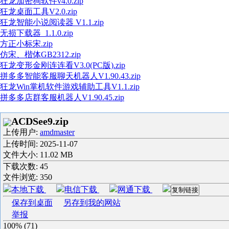
狂龙加密狗软件v4.0.zip
狂龙桌面工具V2.0.zip
狂龙智能小说阅读器 V1.1.zip
无损下载器_1.1.0.zip
方正小标宋.zip
仿宋、楷体GB2312.zip
狂龙变形金刚连连看V3.0(PC版).zip
拼多多智能客服聊天机器人V1.90.43.zip
狂龙Win掌机软件游戏辅助工具V1.1.zip
拼多多店群客服机器人V1.90.45.zip
ACDSee9.zip
上传用户:
amdmaster
上传时间:
2025-11-07
文件大小: 11.02 MB
下载次数:
45
文件浏览:
350
本地下载
电信下载
网通下载
复制链接
保存到桌面
另存到我的网站
举报
100%
(
71
)