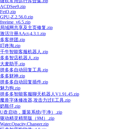
微软常用运行库合集.zip
ACDSee9.zip
FeiQ.zip
GPU-Z.2.56.0.zip
freeime_v6.5.zip
局域网共享及主页修复.zip
激活注册AAct-4.3.1.zip
多客拼团.zip
叮咚淘.zip
千牛智能客服机器人.zip
多多智店机器人.zip
大麦助手.zip
拼多多自动回复工具.zip
多多财神.zip
拼多多自动回复插件.zip
魅力狗.zip
拼多多智能客服聊天机器人V1.91.45.zip
魔兽字体修改器,攻击力过E工具.zip
奶瓶仔.zip
U盘启动，重装系统(干净）.zip
驱动精灵精简版（9M）.zip
Water.Opacity.Changer.zip