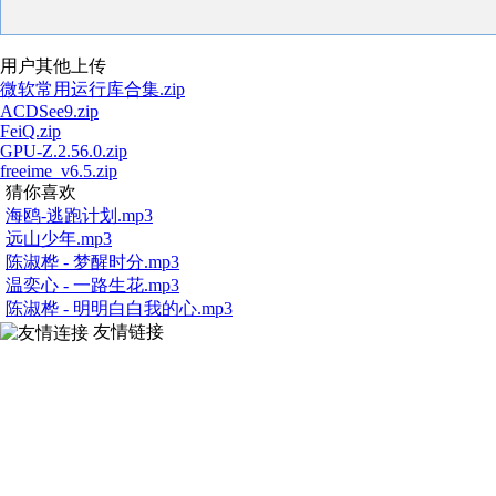
用户其他上传
微软常用运行库合集.zip
ACDSee9.zip
FeiQ.zip
GPU-Z.2.56.0.zip
freeime_v6.5.zip
猜你喜欢
海鸥-逃跑计划.mp3
远山少年.mp3
陈淑桦 - 梦醒时分.mp3
温奕心 - 一路生花.mp3
陈淑桦 - 明明白白我的心.mp3
友情链接