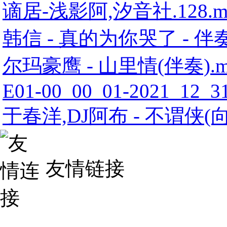
谪居-浅影阿,汐音社.128.m
韩信 - 真的为你哭了 - 伴奏
尔玛豪鹰 - 山里情(伴奏).m
E01-00_00_01-2021_12_31
于春洋,DJ阿布 - 不谓侠(
友情链接