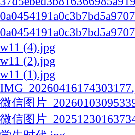
37d5ebed3b816366985a919
0a0454191a0c3b7bd5a970
0a0454191a0c3b7bd5a970
w11 (4).jpg
w11 (2).jpg
w11 (1).jpg
IMG_20260416174303177.
微信图片_20260103095339
微信图片_20251230163734