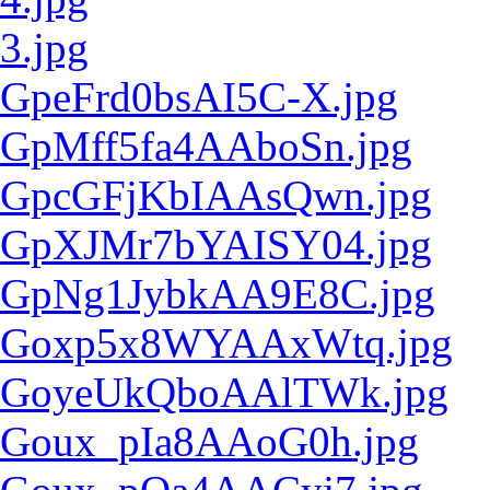
3.jpg
GpeFrd0bsAI5C-X.jpg
GpMff5fa4AAboSn.jpg
GpcGFjKbIAAsQwn.jpg
GpXJMr7bYAISY04.jpg
GpNg1JybkAA9E8C.jpg
Goxp5x8WYAAxWtq.jpg
GoyeUkQboAAlTWk.jpg
Goux_pIa8AAoG0h.jpg