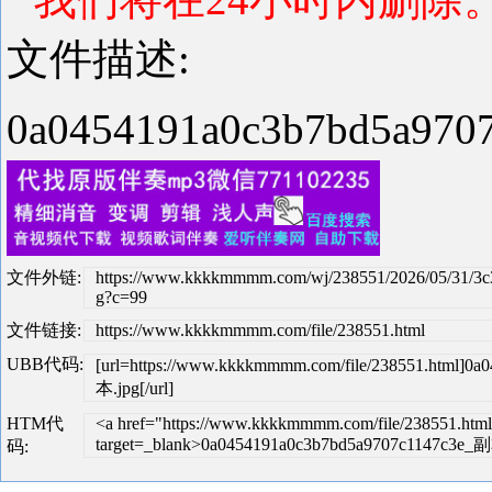
文件描述:
0a0454191a0c3b7bd5a9
文件外链:
https://www.kkkkmmmm.com/wj/238551/2026/05/31/3c
g?c=99
文件链接:
https://www.kkkkmmmm.com/file/238551.html
UBB代码:
[url=https://www.kkkkmmmm.com/file/238551.html]0
本.jpg[/url]
HTM代
<a href="https://www.kkkkmmmm.com/file/238551.html
target=_blank>0a0454191a0c3b7bd5a9707c1147c3e_副
码: