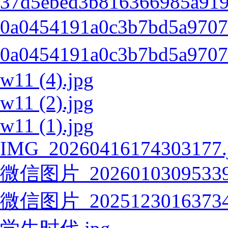
37d5ebed3b816366985a919
0a0454191a0c3b7bd5a970
0a0454191a0c3b7bd5a970
w11 (4).jpg
w11 (2).jpg
w11 (1).jpg
IMG_20260416174303177.
微信图片_20260103095339
微信图片_20251230163734