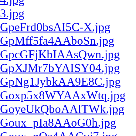
3.jpg
GpeFrd0bsAI5C-X.jpg
GpMff5fa4AAboSn.jpg
GpcGFjKbIAAsQwn.jpg
GpXJMr7bYAISY04.jpg
GpNg1JybkAA9E8C.jpg
Goxp5x8WYAAxWtq.jpg
GoyeUkQboAAlTWk.jpg
Goux_pIa8AAoG0h.jpg