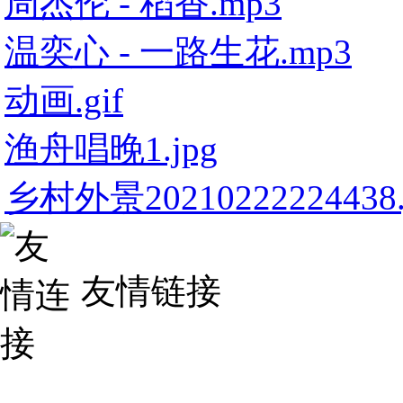
周杰伦 - 稻香.mp3
温奕心 - 一路生花.mp3
动画.gif
渔舟唱晚1.jpg
乡村外景20210222224438.
友情链接