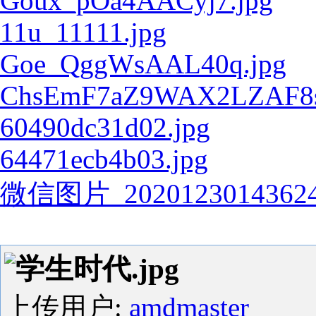
Goux_pOa4AACyj7.jpg
11u_11111.jpg
Goe_QggWsAAL40q.jpg
ChsEmF7aZ9WAX2LZAF8sj
60490dc31d02.jpg
64471ecb4b03.jpg
微信图片_20201230143624
学生时代.jpg
上传用户:
amdmaster