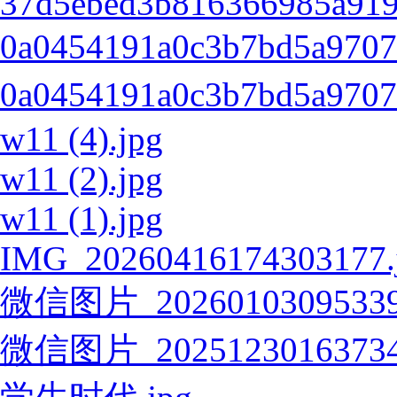
37d5ebed3b816366985a919
0a0454191a0c3b7bd5a970
0a0454191a0c3b7bd5a970
w11 (4).jpg
w11 (2).jpg
w11 (1).jpg
IMG_20260416174303177.
微信图片_20260103095339
微信图片_20251230163734