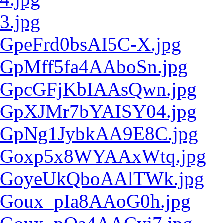
3.jpg
GpeFrd0bsAI5C-X.jpg
GpMff5fa4AAboSn.jpg
GpcGFjKbIAAsQwn.jpg
GpXJMr7bYAISY04.jpg
GpNg1JybkAA9E8C.jpg
Goxp5x8WYAAxWtq.jpg
GoyeUkQboAAlTWk.jpg
Goux_pIa8AAoG0h.jpg