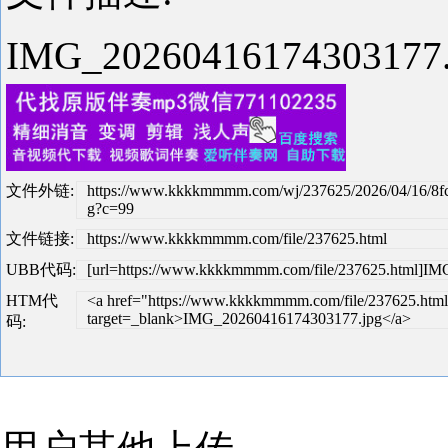
IMG_2026041617430317
文件外链:
https://www.kkkkmmmm.com/wj/237625/2026/04/16/8f
g?c=99
文件链接:
https://www.kkkkmmmm.com/file/237625.html
UBB代码:
[url=https://www.kkkkmmmm.com/file/237625.html]IM
HTM代
<a href="https://www.kkkkmmmm.com/file/237625.html
target=_blank>IMG_20260416174303177.jpg</a>
码: