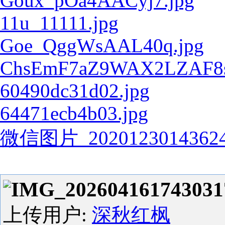
Goux_pOa4AACyj7.jpg
11u_11111.jpg
Goe_QggWsAAL40q.jpg
ChsEmF7aZ9WAX2LZAF8sj
60490dc31d02.jpg
64471ecb4b03.jpg
微信图片_20201230143624
IMG_202604161743031
上传用户:
深秋红枫