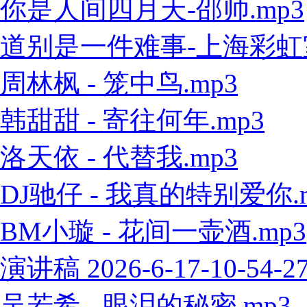
你是人间四月天-邵帅.mp3
道别是一件难事-上海彩虹室内
周林枫 - 笼中鸟.mp3
韩甜甜 - 寄往何年.mp3
洛天依 - 代替我.mp3
DJ驰仔 - 我真的特别爱你.
BM小璇 - 花间一壶酒.mp3
演讲稿 2026-6-17-10-54-2
吴若希 - 眼泪的秘密.mp3