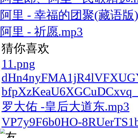
阿里 - 幸福的团聚(藏语版).
阿里 - 祈愿.mp3
猜你喜欢
11.png
dHn4nyFMA1jR4lVFXUGY
bfpXzKeaU6XGCuDCxvq_
罗大佑 -皇后大道东.mp3
VP7y9F6b0HO-8RUerTS1