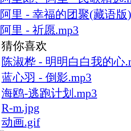
阿里 - 幸福的团聚(藏语版).
阿里 - 祈愿.mp3
猜你喜欢
陈淑桦 - 明明白白我的心.
蓝心羽 - 倒影.mp3
海鸥-逃跑计划.mp3
R-m.jpg
动画.gif