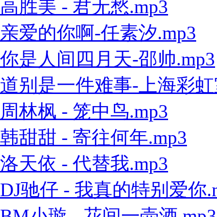
高胜美 - 君无愁.mp3
亲爱的你啊-任素汐.mp3
你是人间四月天-邵帅.mp3
道别是一件难事-上海彩虹室内
周林枫 - 笼中鸟.mp3
韩甜甜 - 寄往何年.mp3
洛天依 - 代替我.mp3
DJ驰仔 - 我真的特别爱你.
BM小璇 - 花间一壶酒.mp3