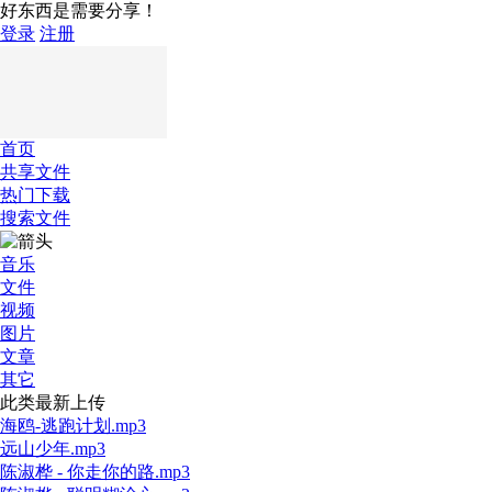
好东西是需要分享！
登录
注册
首页
共享文件
热门下载
搜索文件
音乐
文件
视频
图片
文章
其它
此类最新上传
海鸥-逃跑计划.mp3
远山少年.mp3
陈淑桦 - 你走你的路.mp3