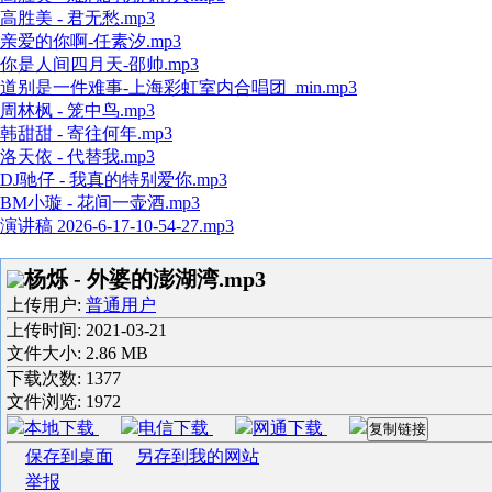
高胜美 - 君无愁.mp3
亲爱的你啊-任素汐.mp3
你是人间四月天-邵帅.mp3
道别是一件难事-上海彩虹室内合唱团_min.mp3
周林枫 - 笼中鸟.mp3
韩甜甜 - 寄往何年.mp3
洛天依 - 代替我.mp3
DJ驰仔 - 我真的特别爱你.mp3
BM小璇 - 花间一壶酒.mp3
演讲稿 2026-6-17-10-54-27.mp3
杨烁 - 外婆的澎湖湾.mp3
上传用户:
普通用户
上传时间:
2021-03-21
文件大小: 2.86 MB
下载次数:
1377
文件浏览:
1972
本地下载
电信下载
网通下载
复制链接
保存到桌面
另存到我的网站
举报