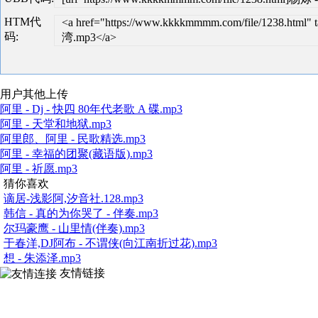
HTM代
<a href="https://www.kkkkmmmm.com/file/1238.ht
码:
湾.mp3</a>
用户其他上传
阿里 - Dj - 快四 80年代老歌 A 碟.mp3
阿里 - 天堂和地狱.mp3
阿里郎、阿里 - 民歌精选.mp3
阿里 - 幸福的团聚(藏语版).mp3
阿里 - 祈愿.mp3
猜你喜欢
谪居-浅影阿,汐音社.128.mp3
韩信 - 真的为你哭了 - 伴奏.mp3
尔玛豪鹰 - 山里情(伴奏).mp3
于春洋,DJ阿布 - 不谓侠(向江南折过花).mp3
想 - 朱添泽.mp3
友情链接