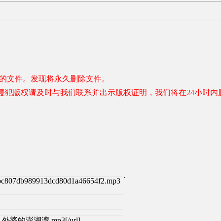
容的文件。发现将永久删除文件。
侵犯版权请及时与我们联系并出示版权证明，我们将在24小时内
.
ebc807db989913dcd80d1a46654f2.mp3
杨烁 - 外婆的澎湖湾.mp3[/url]