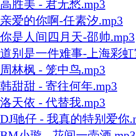
高胜美 - 君无愁.mp3
亲爱的你啊-任素汐.mp3
你是人间四月天-邵帅.mp3
道别是一件难事-上海彩虹室内
周林枫 - 笼中鸟.mp3
韩甜甜 - 寄往何年.mp3
洛天依 - 代替我.mp3
DJ驰仔 - 我真的特别爱你.
BM小璇 - 花间一壶酒.mp3