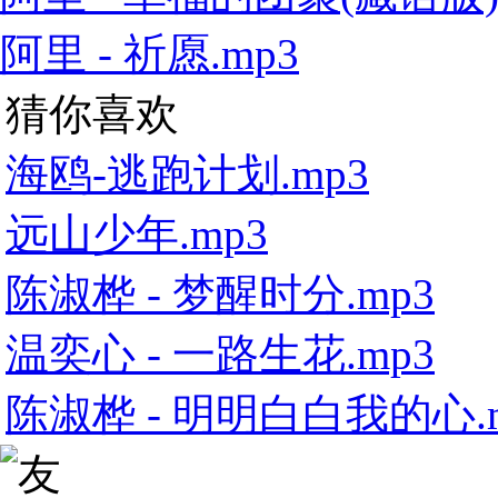
阿里 - 祈愿.mp3
猜你喜欢
海鸥-逃跑计划.mp3
远山少年.mp3
陈淑桦 - 梦醒时分.mp3
温奕心 - 一路生花.mp3
陈淑桦 - 明明白白我的心.