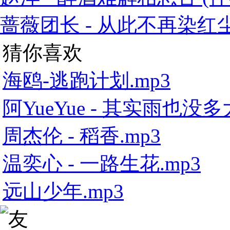
蔷薇团长 - 从此不再染红尘 
猜你喜欢
海鸥-逃跑计划.mp3
阿YueYue - 其实雨也没多大
周杰伦 - 稻香.mp3
温奕心 - 一路生花.mp3
远山少年.mp3