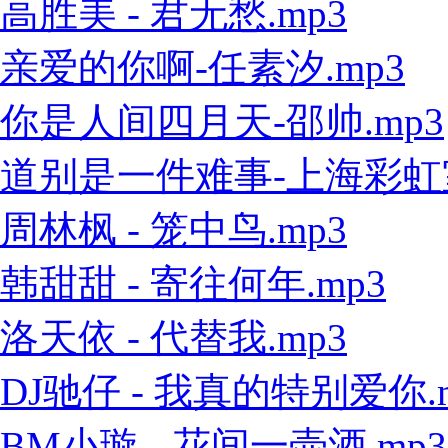
高胜美 - 君无愁.mp3
亲爱的你啊-任素汐.mp3
你是人间四月天-邵帅.mp3
道别是一件难事-上海彩虹室内
周林枫 - 笼中鸟.mp3
韩甜甜 - 寄往何年.mp3
洛天依 - 代替我.mp3
DJ驰仔 - 我真的特别爱你.
BM小璇 - 花间一壶酒.mp3