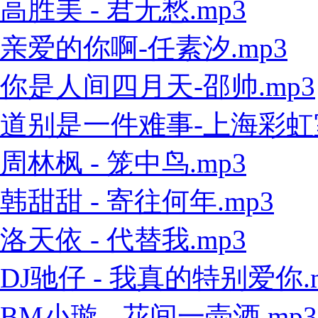
高胜美 - 君无愁.mp3
亲爱的你啊-任素汐.mp3
你是人间四月天-邵帅.mp3
道别是一件难事-上海彩虹室内
周林枫 - 笼中鸟.mp3
韩甜甜 - 寄往何年.mp3
洛天依 - 代替我.mp3
DJ驰仔 - 我真的特别爱你.
BM小璇 - 花间一壶酒.mp3