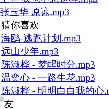
张玉华 原谅.mp3
猜你喜欢
海鸥-逃跑计划.mp3
远山少年.mp3
陈淑桦 - 梦醒时分.mp3
温奕心 - 一路生花.mp3
陈淑桦 - 明明白白我的心.