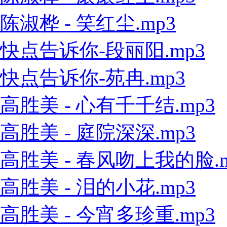
陈淑桦 - 笑红尘.mp3
快点告诉你-段丽阳.mp3
快点告诉你-苑冉.mp3
高胜美 - 心有千千结.mp3
高胜美 - 庭院深深.mp3
高胜美 - 春风吻上我的脸.m
高胜美 - 泪的小花.mp3
高胜美 - 今宵多珍重.mp3