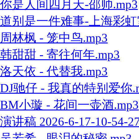
你是人间四月天-邵帅.mp3
道别是一件难事-上海彩虹室内
周林枫 - 笼中鸟.mp3
韩甜甜 - 寄往何年.mp3
洛天依 - 代替我.mp3
DJ驰仔 - 我真的特别爱你.
BM小璇 - 花间一壶酒.mp3
演讲稿 2026-6-17-10-54-2
吴若希 - 眼泪的秘密.mp3