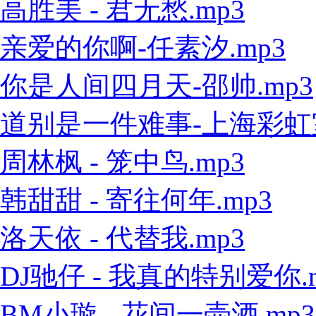
高胜美 - 君无愁.mp3
亲爱的你啊-任素汐.mp3
你是人间四月天-邵帅.mp3
道别是一件难事-上海彩虹室内
周林枫 - 笼中鸟.mp3
韩甜甜 - 寄往何年.mp3
洛天依 - 代替我.mp3
DJ驰仔 - 我真的特别爱你.
BM小璇 - 花间一壶酒.mp3