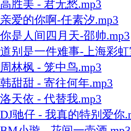
高胜美 - 君无愁.mp3
亲爱的你啊-任素汐.mp3
你是人间四月天-邵帅.mp3
道别是一件难事-上海彩虹室内
周林枫 - 笼中鸟.mp3
韩甜甜 - 寄往何年.mp3
洛天依 - 代替我.mp3
DJ驰仔 - 我真的特别爱你.
BM小璇 - 花间一壶酒.mp3