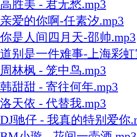
高胜美 - 君无愁.mp3
亲爱的你啊-任素汐.mp3
你是人间四月天-邵帅.mp3
道别是一件难事-上海彩虹室内
周林枫 - 笼中鸟.mp3
韩甜甜 - 寄往何年.mp3
洛天依 - 代替我.mp3
DJ驰仔 - 我真的特别爱你.
BM小璇 - 花间一壶酒.mp3