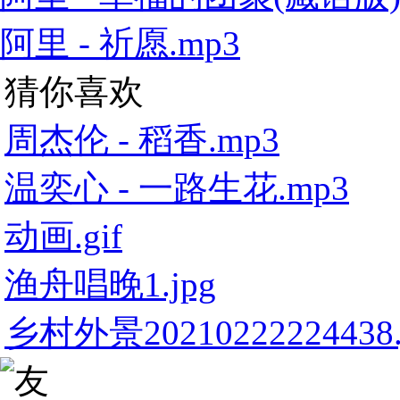
阿里 - 祈愿.mp3
猜你喜欢
周杰伦 - 稻香.mp3
温奕心 - 一路生花.mp3
动画.gif
渔舟唱晚1.jpg
乡村外景20210222224438.