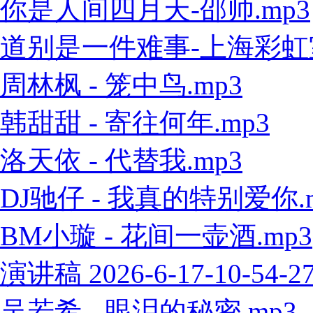
你是人间四月天-邵帅.mp3
道别是一件难事-上海彩虹室内
周林枫 - 笼中鸟.mp3
韩甜甜 - 寄往何年.mp3
洛天依 - 代替我.mp3
DJ驰仔 - 我真的特别爱你.
BM小璇 - 花间一壶酒.mp3
演讲稿 2026-6-17-10-54-2
吴若希 - 眼泪的秘密.mp3