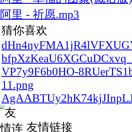
阿里 - 祈愿.mp3
猜你喜欢
dHn4nyFMA1jR4lVFXUGY
bfpXzKeaU6XGCuDCxvq_
VP7y9F6b0HO-8RUerTS1
11.png
AgAABTUy2hK74kjJInpLJ
友情链接