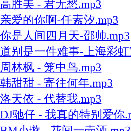
高胜美 - 君无愁.mp3
亲爱的你啊-任素汐.mp3
你是人间四月天-邵帅.mp3
道别是一件难事-上海彩虹室内
周林枫 - 笼中鸟.mp3
韩甜甜 - 寄往何年.mp3
洛天依 - 代替我.mp3
DJ驰仔 - 我真的特别爱你.
BM小璇 - 花间一壶酒.mp3