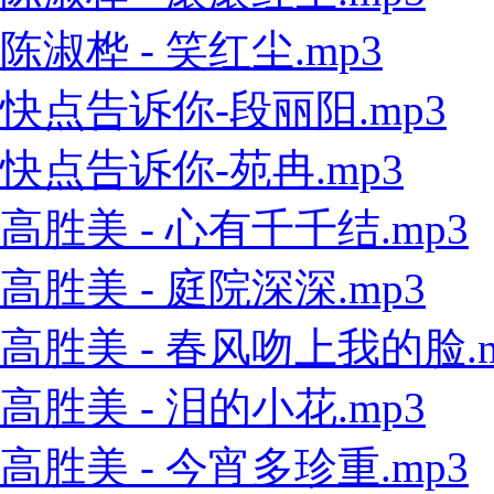
陈淑桦 - 笑红尘.mp3
快点告诉你-段丽阳.mp3
快点告诉你-苑冉.mp3
高胜美 - 心有千千结.mp3
高胜美 - 庭院深深.mp3
高胜美 - 春风吻上我的脸.m
高胜美 - 泪的小花.mp3
高胜美 - 今宵多珍重.mp3