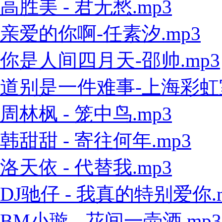
高胜美 - 君无愁.mp3
亲爱的你啊-任素汐.mp3
你是人间四月天-邵帅.mp3
道别是一件难事-上海彩虹室内
周林枫 - 笼中鸟.mp3
韩甜甜 - 寄往何年.mp3
洛天依 - 代替我.mp3
DJ驰仔 - 我真的特别爱你.
BM小璇 - 花间一壶酒.mp3