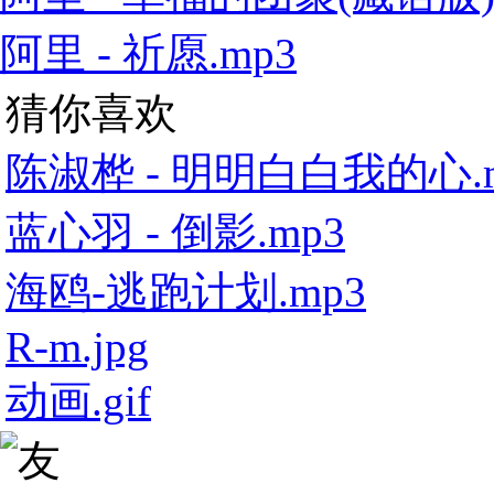
阿里 - 祈愿.mp3
猜你喜欢
陈淑桦 - 明明白白我的心.
蓝心羽 - 倒影.mp3
海鸥-逃跑计划.mp3
R-m.jpg
动画.gif