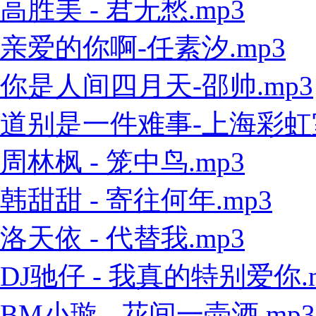
高胜美 - 君无愁.mp3
亲爱的你啊-任素汐.mp3
你是人间四月天-邵帅.mp3
道别是一件难事-上海彩虹室内
周林枫 - 笼中鸟.mp3
韩甜甜 - 寄往何年.mp3
洛天依 - 代替我.mp3
DJ驰仔 - 我真的特别爱你.
BM小璇 - 花间一壶酒.mp3