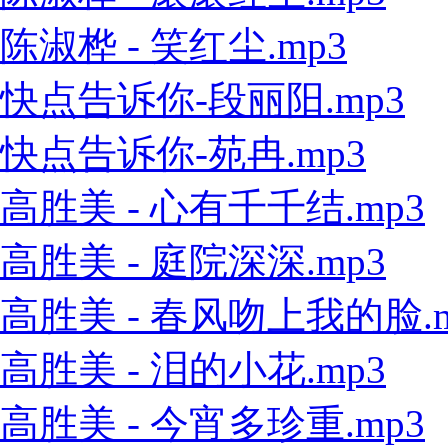
陈淑桦 - 笑红尘.mp3
快点告诉你-段丽阳.mp3
快点告诉你-苑冉.mp3
高胜美 - 心有千千结.mp3
高胜美 - 庭院深深.mp3
高胜美 - 春风吻上我的脸.m
高胜美 - 泪的小花.mp3
高胜美 - 今宵多珍重.mp3