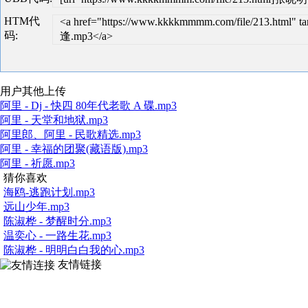
HTM代
<a href="https://www.kkkkmmmm.com/file/213.ht
码:
逢.mp3</a>
用户其他上传
阿里 - Dj - 快四 80年代老歌 A 碟.mp3
阿里 - 天堂和地狱.mp3
阿里郎、阿里 - 民歌精选.mp3
阿里 - 幸福的团聚(藏语版).mp3
阿里 - 祈愿.mp3
猜你喜欢
海鸥-逃跑计划.mp3
远山少年.mp3
陈淑桦 - 梦醒时分.mp3
温奕心 - 一路生花.mp3
陈淑桦 - 明明白白我的心.mp3
友情链接