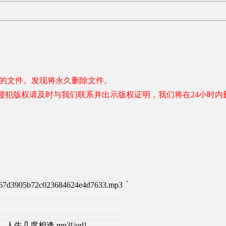
容的文件。发现将永久删除文件。
侵犯版权请及时与我们联系并出示版权证明，我们将在24小时内
.
c67d3905b72c023684624e4d7633.mp3
张晓明 - 人生几度相逢.mp3[/url]