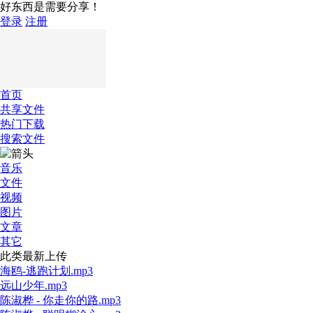
好东西是需要分享！
登录
注册
首页
共享文件
热门下载
搜索文件
音乐
文件
视频
图片
文章
其它
此类最新上传
海鸥-逃跑计划.mp3
远山少年.mp3
陈淑桦 - 你走你的路.mp3