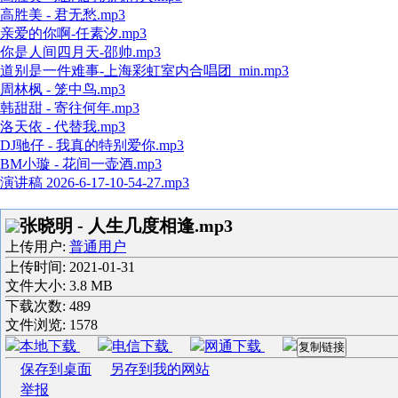
高胜美 - 君无愁.mp3
亲爱的你啊-任素汐.mp3
你是人间四月天-邵帅.mp3
道别是一件难事-上海彩虹室内合唱团_min.mp3
周林枫 - 笼中鸟.mp3
韩甜甜 - 寄往何年.mp3
洛天依 - 代替我.mp3
DJ驰仔 - 我真的特别爱你.mp3
BM小璇 - 花间一壶酒.mp3
演讲稿 2026-6-17-10-54-27.mp3
张晓明 - 人生几度相逢.mp3
上传用户:
普通用户
上传时间:
2021-01-31
文件大小: 3.8 MB
下载次数:
489
文件浏览:
1578
本地下载
电信下载
网通下载
复制链接
保存到桌面
另存到我的网站
举报