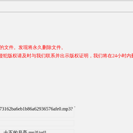
容的文件。发现将永久删除文件。
侵犯版权请及时与我们联系并出示版权证明，我们将在24小时内
.
273162ba6eb1b86a62936576afe0.mp3?
晓明 - 十五的月亮.mp3[/url]