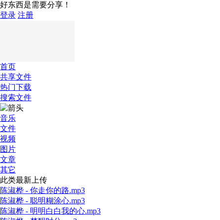
好东西是需要分享！
登录
注册
首页
共享文件
热门下载
搜索文件
音乐
文件
视频
图片
文章
其它
此类最新上传
陈淑桦 - 你走你的路.mp3
陈淑桦 - 聪明糊涂心.mp3
陈淑桦 - 明明白白我的心.mp3