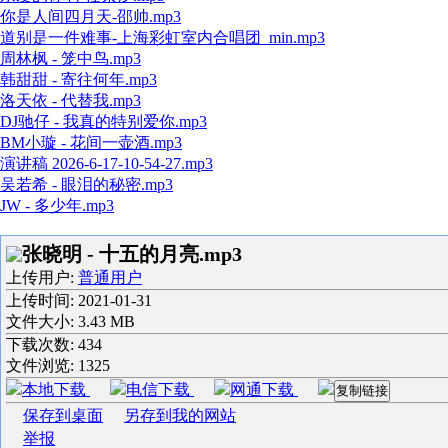
你是人间四月天-邵帅.mp3
道别是一件难事-上海彩虹室内合唱团_min.mp3
周林枫 - 笼中鸟.mp3
韩甜甜 - 寄往何年.mp3
洛天依 - 代替我.mp3
DJ驰仔 - 我真的特别爱你.mp3
BM小璇 - 花间一壶酒.mp3
演讲稿 2026-6-17-10-54-27.mp3
吴若希 - 眼泪的秘密.mp3
JW - 多少年.mp3
张晓明 - 十五的月亮.mp3
上传用户:
普通用户
上传时间:
2021-01-31
文件大小: 3.43 MB
下载次数:
434
文件浏览:
1325
本地下载
电信下载
网通下载
复制链接
保存到桌面
另存到我的网站
举报