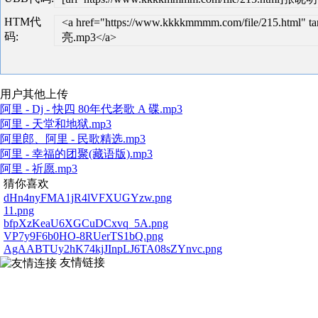
HTM代
<a href="https://www.kkkkmmmm.com/file/215.htm
码:
亮.mp3</a>
用户其他上传
阿里 - Dj - 快四 80年代老歌 A 碟.mp3
阿里 - 天堂和地狱.mp3
阿里郎、阿里 - 民歌精选.mp3
阿里 - 幸福的团聚(藏语版).mp3
阿里 - 祈愿.mp3
猜你喜欢
dHn4nyFMA1jR4lVFXUGYzw.png
11.png
bfpXzKeaU6XGCuDCxvq_5A.png
VP7y9F6b0HO-8RUerTS1bQ.png
AgAABTUy2hK74kjJInpLJ6TA08sZYnvc.png
友情链接