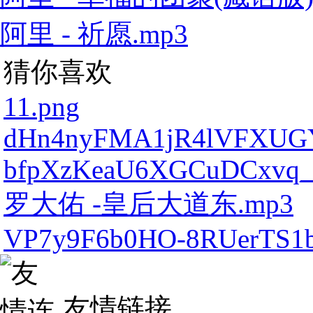
阿里 - 祈愿.mp3
猜你喜欢
11.png
dHn4nyFMA1jR4lVFXUGY
bfpXzKeaU6XGCuDCxvq_
罗大佑 -皇后大道东.mp3
VP7y9F6b0HO-8RUerTS1
友情链接