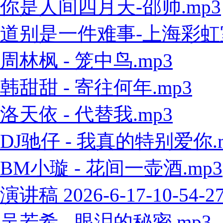
你是人间四月天-邵帅.mp3
道别是一件难事-上海彩虹室内
周林枫 - 笼中鸟.mp3
韩甜甜 - 寄往何年.mp3
洛天依 - 代替我.mp3
DJ驰仔 - 我真的特别爱你.
BM小璇 - 花间一壶酒.mp3
演讲稿 2026-6-17-10-54-2
吴若希 - 眼泪的秘密.mp3