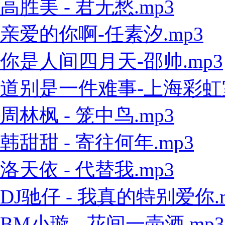
高胜美 - 君无愁.mp3
亲爱的你啊-任素汐.mp3
你是人间四月天-邵帅.mp3
道别是一件难事-上海彩虹室内
周林枫 - 笼中鸟.mp3
韩甜甜 - 寄往何年.mp3
洛天依 - 代替我.mp3
DJ驰仔 - 我真的特别爱你.
BM小璇 - 花间一壶酒.mp3