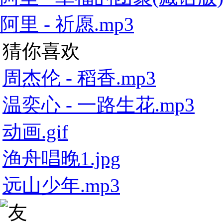
阿里 - 祈愿.mp3
猜你喜欢
周杰伦 - 稻香.mp3
温奕心 - 一路生花.mp3
动画.gif
渔舟唱晚1.jpg
远山少年.mp3