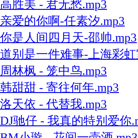
高胜美 - 君无愁.mp3
亲爱的你啊-任素汐.mp3
你是人间四月天-邵帅.mp3
道别是一件难事-上海彩虹室内
周林枫 - 笼中鸟.mp3
韩甜甜 - 寄往何年.mp3
洛天依 - 代替我.mp3
DJ驰仔 - 我真的特别爱你.
BM小璇 - 花间一壶酒.mp3