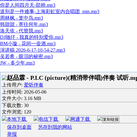
你是人间四月天-邵帅.mp3
道别是一件难事-上海彩虹室内合唱团_min.mp3
周林枫 - 笼中鸟.mp3
韩甜甜 - 寄往何年.mp3
洛天依 - 代替我.mp3
DJ驰仔 - 我真的特别爱你.mp3
BM小璇 - 花间一壶酒.mp3
演讲稿 2026-6-17-10-54-27.mp3
吴若希 - 眼泪的秘密.mp3
JW - 多少年.mp3
赵品霖 - P.I.C (picture)(精消带伴唱)伴奏 试听.m
上传用户:
爱听伴奏
上传时间:
2026-05-06
文件大小: 3.16 MB
下载次数:
30
文件浏览:
120
本地下载
电信下载
网通下载
复制链接
保存到桌面
另存到我的网站
举报