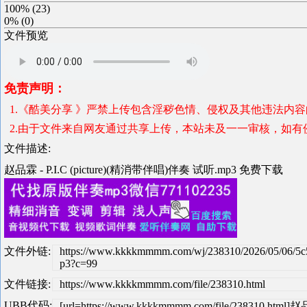
100%
(
23
)
0%
(
0
)
文件预览
免责声明：
1.《酷美分享 》严禁上传包含淫秽色情、侵权及其他违法内
2.由于文件来自网友通过共享上传，本站未及一一审核，如有
文件描述:
赵品霖 - P.I.C (picture)(精消带伴唱)伴奏 试听.mp3 免费下载
文件外链:
https://www.kkkkmmmm.com/wj/238310/2026/05/06/5
p3?c=99
文件链接:
https://www.kkkkmmmm.com/file/238310.html
UBB代码:
[url=https://www.kkkkmmmm.com/file/238310.htm