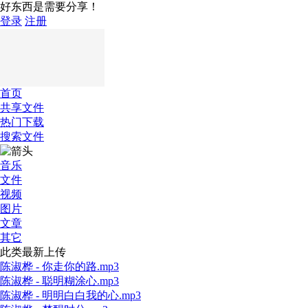
好东西是需要分享！
登录
注册
首页
共享文件
热门下载
搜索文件
音乐
文件
视频
图片
文章
其它
此类最新上传
陈淑桦 - 你走你的路.mp3
陈淑桦 - 聪明糊涂心.mp3
陈淑桦 - 明明白白我的心.mp3