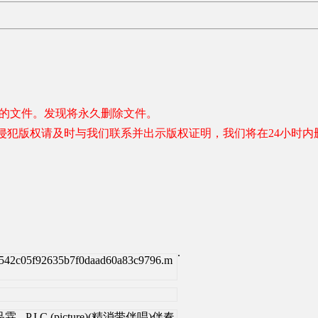
容的文件。发现将永久删除文件。
侵犯版权请及时与我们联系并出示版权证明，我们将在24小时内
.
c542c05f92635b7f0daad60a83c9796.m
l]赵品霖 - P.I.C (picture)(精消带伴唱)伴奏