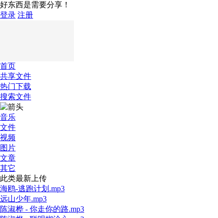
好东西是需要分享！
登录
注册
首页
共享文件
热门下载
搜索文件
音乐
文件
视频
图片
文章
其它
此类最新上传
海鸥-逃跑计划.mp3
远山少年.mp3
陈淑桦 - 你走你的路.mp3