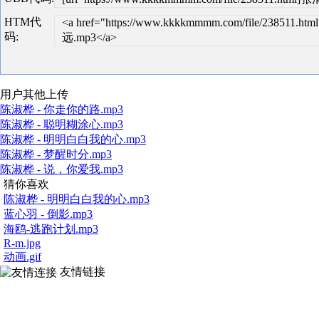
HTM代
<a href="https://www.kkkkmmmm.com/file/238511
码:
远.mp3</a>
用户其他上传
陈淑桦 - 你走你的路.mp3
陈淑桦 - 聪明糊涂心.mp3
陈淑桦 - 明明白白我的心.mp3
陈淑桦 - 梦醒时分.mp3
陈淑桦 - 说，你爱我.mp3
猜你喜欢
陈淑桦 - 明明白白我的心.mp3
蓝心羽 - 倒影.mp3
海鸥-逃跑计划.mp3
R-m.jpg
动画.gif
友情链接