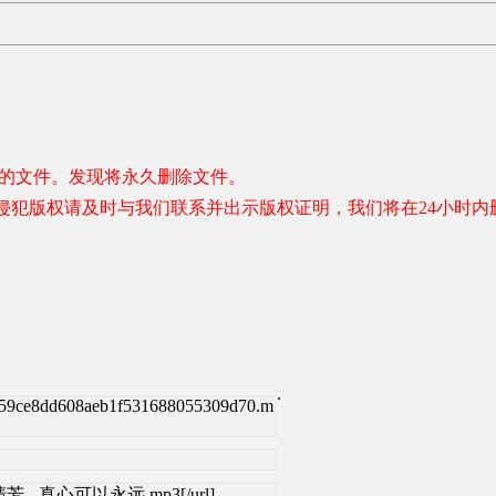
容的文件。发现将永久删除文件。
侵犯版权请及时与我们联系并出示版权证明，我们将在24小时内
.
259ce8dd608aeb1f531688055309d70.m
ml]张清芳 - 真心可以永远.mp3[/url]