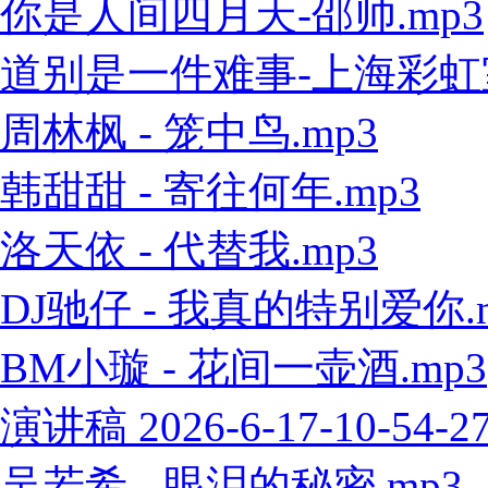
你是人间四月天-邵帅.mp3
道别是一件难事-上海彩虹室内
周林枫 - 笼中鸟.mp3
韩甜甜 - 寄往何年.mp3
洛天依 - 代替我.mp3
DJ驰仔 - 我真的特别爱你.
BM小璇 - 花间一壶酒.mp3
演讲稿 2026-6-17-10-54-2
吴若希 - 眼泪的秘密.mp3