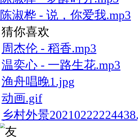
陈淑桦 - 说，你爱我.mp3
猜你喜欢
周杰伦 - 稻香.mp3
温奕心 - 一路生花.mp3
渔舟唱晚1.jpg
动画.gif
乡村外景20210222224438.