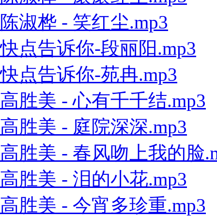
陈淑桦 - 笑红尘.mp3
快点告诉你-段丽阳.mp3
快点告诉你-苑冉.mp3
高胜美 - 心有千千结.mp3
高胜美 - 庭院深深.mp3
高胜美 - 春风吻上我的脸.m
高胜美 - 泪的小花.mp3
高胜美 - 今宵多珍重.mp3