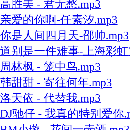
高胜美 - 君无愁.mp3
亲爱的你啊-任素汐.mp3
你是人间四月天-邵帅.mp3
道别是一件难事-上海彩虹室内
周林枫 - 笼中鸟.mp3
韩甜甜 - 寄往何年.mp3
洛天依 - 代替我.mp3
DJ驰仔 - 我真的特别爱你.
BM小璇 - 花间一壶酒.mp3