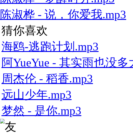
陈淑桦 - 说，你爱我.mp3
猜你喜欢
海鸥-逃跑计划.mp3
阿YueYue - 其实雨也没多大
周杰伦 - 稻香.mp3
远山少年.mp3
梦然 - 是你.mp3