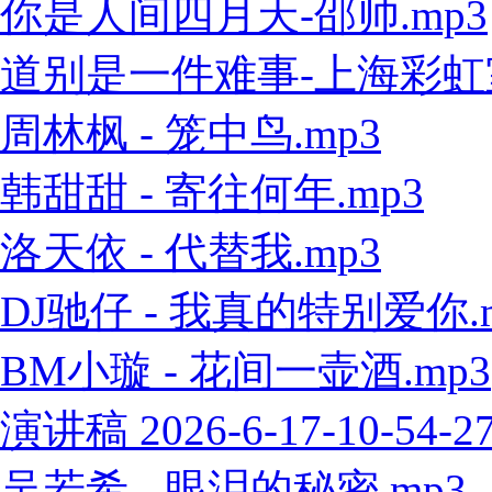
你是人间四月天-邵帅.mp3
道别是一件难事-上海彩虹室内
周林枫 - 笼中鸟.mp3
韩甜甜 - 寄往何年.mp3
洛天依 - 代替我.mp3
DJ驰仔 - 我真的特别爱你.
BM小璇 - 花间一壶酒.mp3
演讲稿 2026-6-17-10-54-2
吴若希 - 眼泪的秘密.mp3