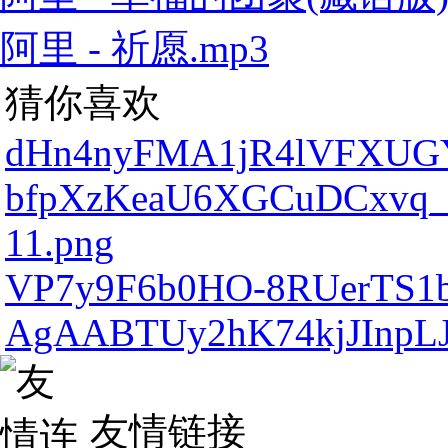
阿里 - 祈愿.mp3
猜你喜欢
dHn4nyFMA1jR4lVFXUGY
bfpXzKeaU6XGCuDCxvq_
11.png
VP7y9F6b0HO-8RUerTS1
AgAABTUy2hK74kjJInpLJ
友情链接