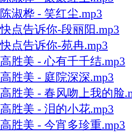
陈淑桦 - 笑红尘.mp3
快点告诉你-段丽阳.mp3
快点告诉你-苑冉.mp3
高胜美 - 心有千千结.mp3
高胜美 - 庭院深深.mp3
高胜美 - 春风吻上我的脸.m
高胜美 - 泪的小花.mp3
高胜美 - 今宵多珍重.mp3