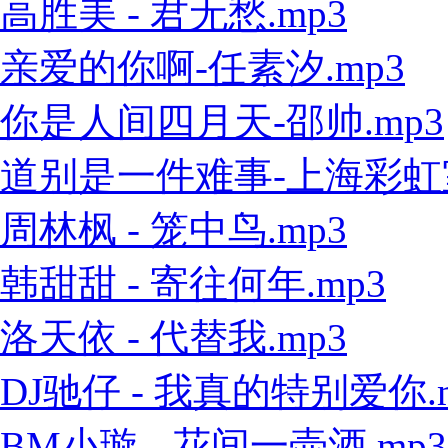
高胜美 - 君无愁.mp3
亲爱的你啊-任素汐.mp3
你是人间四月天-邵帅.mp3
道别是一件难事-上海彩虹室内
周林枫 - 笼中鸟.mp3
韩甜甜 - 寄往何年.mp3
洛天依 - 代替我.mp3
DJ驰仔 - 我真的特别爱你.
BM小璇 - 花间一壶酒.mp3