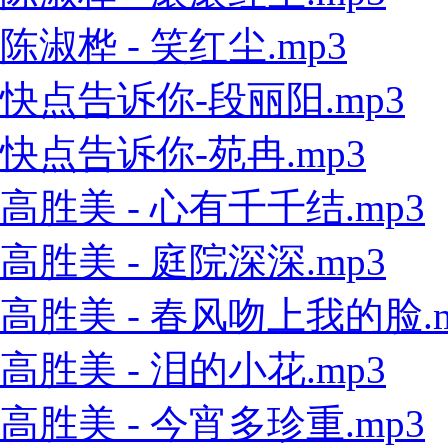
陈淑桦 - 笑红尘.mp3
快点告诉你-段丽阳.mp3
快点告诉你-苑冉.mp3
高胜美 - 心有千千结.mp3
高胜美 - 庭院深深.mp3
高胜美 - 春风吻上我的脸.m
高胜美 - 泪的小花.mp3
高胜美 - 今宵多珍重.mp3