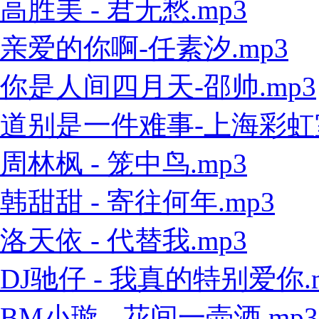
高胜美 - 君无愁.mp3
亲爱的你啊-任素汐.mp3
你是人间四月天-邵帅.mp3
道别是一件难事-上海彩虹室内
周林枫 - 笼中鸟.mp3
韩甜甜 - 寄往何年.mp3
洛天依 - 代替我.mp3
DJ驰仔 - 我真的特别爱你.
BM小璇 - 花间一壶酒.mp3