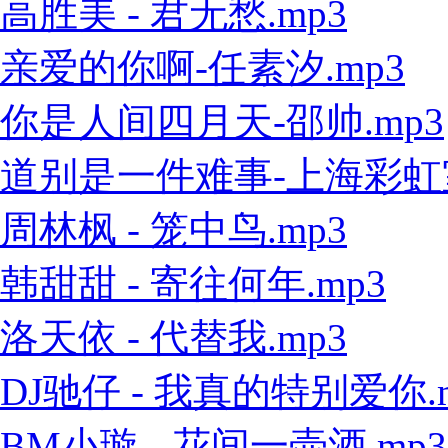
高胜美 - 君无愁.mp3
亲爱的你啊-任素汐.mp3
你是人间四月天-邵帅.mp3
道别是一件难事-上海彩虹室内
周林枫 - 笼中鸟.mp3
韩甜甜 - 寄往何年.mp3
洛天依 - 代替我.mp3
DJ驰仔 - 我真的特别爱你.
BM小璇 - 花间一壶酒.mp3