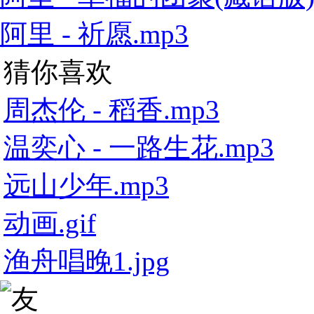
阿里 - 祈愿.mp3
猜你喜欢
周杰伦 - 稻香.mp3
温奕心 - 一路生花.mp3
远山少年.mp3
动画.gif
渔舟唱晚1.jpg