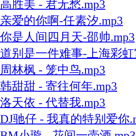
高胜美 - 君无愁.mp3
亲爱的你啊-任素汐.mp3
你是人间四月天-邵帅.mp3
道别是一件难事-上海彩虹室内
周林枫 - 笼中鸟.mp3
韩甜甜 - 寄往何年.mp3
洛天依 - 代替我.mp3
DJ驰仔 - 我真的特别爱你.
BM小璇 - 花间一壶酒.mp3