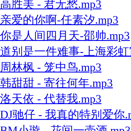
高胜美 - 君无愁.mp3
亲爱的你啊-任素汐.mp3
你是人间四月天-邵帅.mp3
道别是一件难事-上海彩虹室内
周林枫 - 笼中鸟.mp3
韩甜甜 - 寄往何年.mp3
洛天依 - 代替我.mp3
DJ驰仔 - 我真的特别爱你.
BM小璇 - 花间一壶酒.mp3