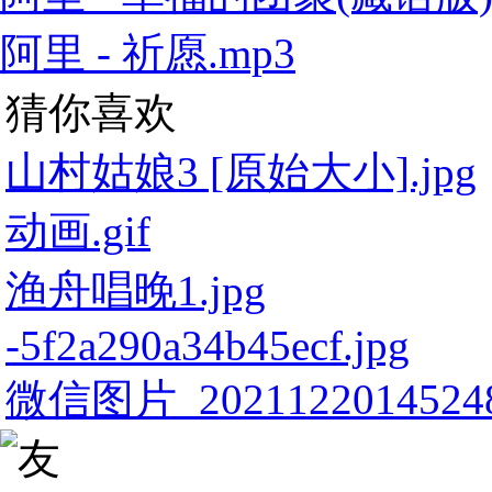
阿里 - 祈愿.mp3
猜你喜欢
山村姑娘3 [原始大小].jpg
动画.gif
渔舟唱晚1.jpg
-5f2a290a34b45ecf.jpg
微信图片_20211220145248