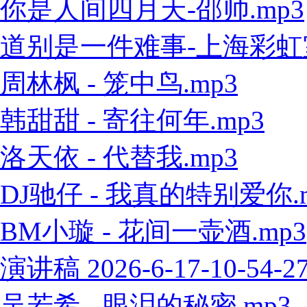
你是人间四月天-邵帅.mp3
道别是一件难事-上海彩虹室内
周林枫 - 笼中鸟.mp3
韩甜甜 - 寄往何年.mp3
洛天依 - 代替我.mp3
DJ驰仔 - 我真的特别爱你.
BM小璇 - 花间一壶酒.mp3
演讲稿 2026-6-17-10-54-2
吴若希 - 眼泪的秘密.mp3