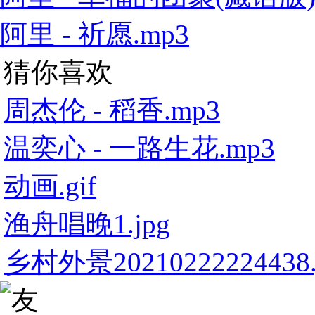
阿里 - 祈愿.mp3
猜你喜欢
周杰伦 - 稻香.mp3
温奕心 - 一路生花.mp3
动画.gif
渔舟唱晚1.jpg
乡村外景20210222224438.