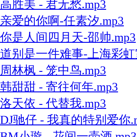
高胜美 - 君无愁.mp3
亲爱的你啊-任素汐.mp3
你是人间四月天-邵帅.mp3
道别是一件难事-上海彩虹室内
周林枫 - 笼中鸟.mp3
韩甜甜 - 寄往何年.mp3
洛天依 - 代替我.mp3
DJ驰仔 - 我真的特别爱你.
BM小璇 - 花间一壶酒.mp3