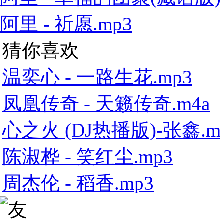
阿里 - 祈愿.mp3
猜你喜欢
温奕心 - 一路生花.mp3
凤凰传奇 - 天籁传奇.m4a
心之火 (DJ热播版)-张鑫.m
陈淑桦 - 笑红尘.mp3
周杰伦 - 稻香.mp3