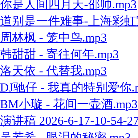
你是人间四月天-邵帅.mp3
道别是一件难事-上海彩虹室内
周林枫 - 笼中鸟.mp3
韩甜甜 - 寄往何年.mp3
洛天依 - 代替我.mp3
DJ驰仔 - 我真的特别爱你.
BM小璇 - 花间一壶酒.mp3
演讲稿 2026-6-17-10-54-2
吴若希 - 眼泪的秘密.mp3