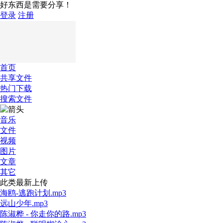
好东西是需要分享！
登录
注册
首页
共享文件
热门下载
搜索文件
音乐
文件
视频
图片
文章
其它
此类最新上传
海鸥-逃跑计划.mp3
远山少年.mp3
陈淑桦 - 你走你的路.mp3