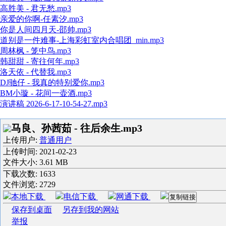
高胜美 - 君无愁.mp3
亲爱的你啊-任素汐.mp3
你是人间四月天-邵帅.mp3
道别是一件难事-上海彩虹室内合唱团_min.mp3
周林枫 - 笼中鸟.mp3
韩甜甜 - 寄往何年.mp3
洛天依 - 代替我.mp3
DJ驰仔 - 我真的特别爱你.mp3
BM小璇 - 花间一壶酒.mp3
演讲稿 2026-6-17-10-54-27.mp3
马良、孙茜茹 - 往后余生.mp3
上传用户:
普通用户
上传时间:
2021-02-23
文件大小: 3.61 MB
下载次数:
1633
文件浏览:
2729
本地下载
电信下载
网通下载
复制链接
保存到桌面
另存到我的网站
举报