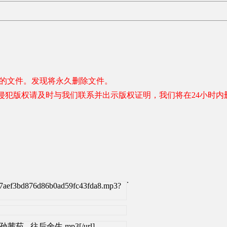
容的文件。发现将永久删除文件。
侵犯版权请及时与我们联系并出示版权证明，我们将在24小时内
.
7aef3bd876d86b0ad59fc43fda8.mp3?
马良、孙茜茹 - 往后余生.mp3[/url]