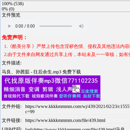
100%
(
538
)
0%
(
0
)
文件预览
免责声明：
1.《酷美分享 》严禁上传包含淫秽色情、侵权及其他违法内
2.由于文件来自网友通过共享上传，本站未及一一审核，如有
文件描述:
马良、孙茜茹 - 往后余生.mp3 免费下载
文件外链:
https://www.kkkkmmmm.com/wj/439/2021/02/23/c1555
c=99
文件链接:
https://www.kkkkmmmm.com/file/439.html
UBB代码:
[url=https://www.kkkkmmmm.com/file/439.html]