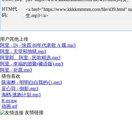
HTM代
<a href="https://www.kkkkmmmm.com/file/439.ht
码:
生.mp3</a>
用户其他上传
阿里 - Dj - 快四 80年代老歌 A 碟.mp3
阿里 - 天堂和地狱.mp3
阿里郎、阿里 - 民歌精选.mp3
阿里 - 幸福的团聚(藏语版).mp3
阿里 - 祈愿.mp3
猜你喜欢
陈淑桦 - 明明白白我的心.mp3
蓝心羽 - 倒影.mp3
海鸥-逃跑计划.mp3
R-m.jpg
动画.gif
友情链接