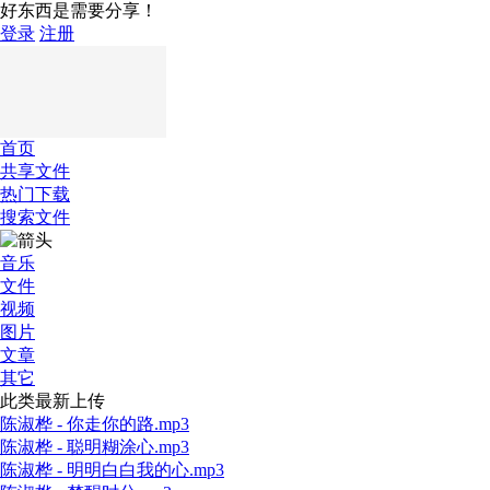
好东西是需要分享！
登录
注册
首页
共享文件
热门下载
搜索文件
音乐
文件
视频
图片
文章
其它
此类最新上传
陈淑桦 - 你走你的路.mp3
陈淑桦 - 聪明糊涂心.mp3
陈淑桦 - 明明白白我的心.mp3