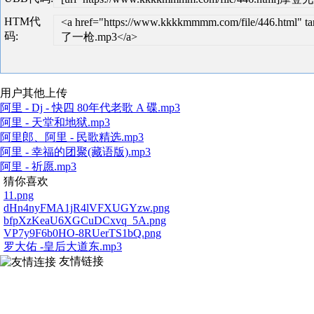
HTM代
<a href="https://www.kkkkmmmm.com/file/446.ht
码:
了一枪.mp3</a>
用户其他上传
阿里 - Dj - 快四 80年代老歌 A 碟.mp3
阿里 - 天堂和地狱.mp3
阿里郎、阿里 - 民歌精选.mp3
阿里 - 幸福的团聚(藏语版).mp3
阿里 - 祈愿.mp3
猜你喜欢
11.png
dHn4nyFMA1jR4lVFXUGYzw.png
bfpXzKeaU6XGCuDCxvq_5A.png
VP7y9F6b0HO-8RUerTS1bQ.png
罗大佑 -皇后大道东.mp3
友情链接