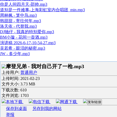
你是人间四月天-邵帅.mp3
道别是一件难事-上海彩虹室内合唱团_min.mp3
周林枫 - 笼中鸟.mp3
韩甜甜 - 寄往何年.mp3
洛天依 - 代替我.mp3
DJ驰仔 - 我真的特别爱你.mp3
BM小璇 - 花间一壶酒.mp3
演讲稿 2026-6-17-10-54-27.mp3
吴若希 - 眼泪的秘密.mp3
JW - 多少年.mp3
摩登兄弟 - 我对自己开了一枪.mp3
上传用户:
普通用户
上传时间:
2021-02-23
文件大小: 3.73 MB
下载次数:
610
文件浏览:
1703
本地下载
电信下载
网通下载
复制链接
保存到桌面
另存到我的网站
举报