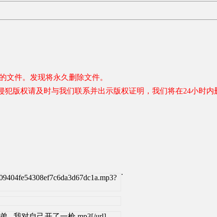
容的文件。发现将永久删除文件。
侵犯版权请及时与我们联系并出示版权证明，我们将在24小时内
.
409404fe54308ef7c6da3d67dc1a.mp3?
l]摩登兄弟 - 我对自己开了一枪.mp3[/url]