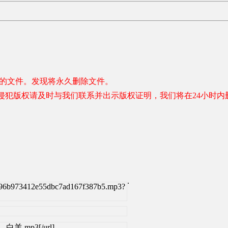
容的文件。发现将永久删除文件。
侵犯版权请及时与我们联系并出示版权证明，我们将在24小时内
.
a96b973412e55dbc7ad167f387b5.mp3?
 - 白羊.mp3[/url]