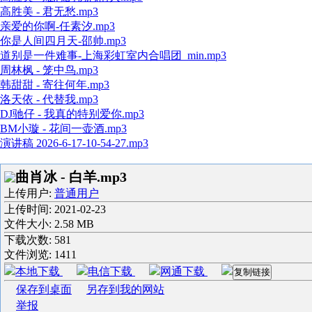
高胜美 - 君无愁.mp3
亲爱的你啊-任素汐.mp3
你是人间四月天-邵帅.mp3
道别是一件难事-上海彩虹室内合唱团_min.mp3
周林枫 - 笼中鸟.mp3
韩甜甜 - 寄往何年.mp3
洛天依 - 代替我.mp3
DJ驰仔 - 我真的特别爱你.mp3
BM小璇 - 花间一壶酒.mp3
演讲稿 2026-6-17-10-54-27.mp3
曲肖冰 - 白羊.mp3
上传用户:
普通用户
上传时间:
2021-02-23
文件大小: 2.58 MB
下载次数:
581
文件浏览:
1411
本地下载
电信下载
网通下载
复制链接
保存到桌面
另存到我的网站
举报