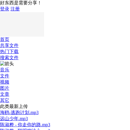
好东西是需要分享！
登录
注册
首页
共享文件
热门下载
搜索文件
音乐
文件
视频
图片
文章
其它
此类最新上传
海鸥-逃跑计划.mp3
远山少年.mp3
陈淑桦 - 你走你的路.mp3