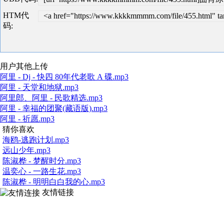
HTM代
<a href="https://www.kkkkmmmm.com/file/455.html
码:
用户其他上传
阿里 - Dj - 快四 80年代老歌 A 碟.mp3
阿里 - 天堂和地狱.mp3
阿里郎、阿里 - 民歌精选.mp3
阿里 - 幸福的团聚(藏语版).mp3
阿里 - 祈愿.mp3
猜你喜欢
海鸥-逃跑计划.mp3
远山少年.mp3
陈淑桦 - 梦醒时分.mp3
温奕心 - 一路生花.mp3
陈淑桦 - 明明白白我的心.mp3
友情链接