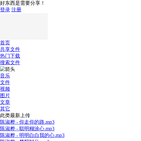
好东西是需要分享！
登录
注册
首页
共享文件
热门下载
搜索文件
音乐
文件
视频
图片
文章
其它
此类最新上传
陈淑桦 - 你走你的路.mp3
陈淑桦 - 聪明糊涂心.mp3
陈淑桦 - 明明白白我的心.mp3