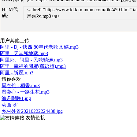
HTM代
<a href="https://www.kkkkmmmm.com/file/459.ht
码:
是喜欢.mp3</a>
用户其他上传
阿里 - Dj - 快四 80年代老歌 A 碟.mp3
阿里 - 天堂和地狱.mp3
阿里郎、阿里 - 民歌精选.mp3
阿里 - 幸福的团聚(藏语版).mp3
阿里 - 祈愿.mp3
猜你喜欢
周杰伦 - 稻香.mp3
温奕心 - 一路生花.mp3
渔舟唱晚1.jpg
动画.gif
乡村外景20210222224438.jpg
友情链接