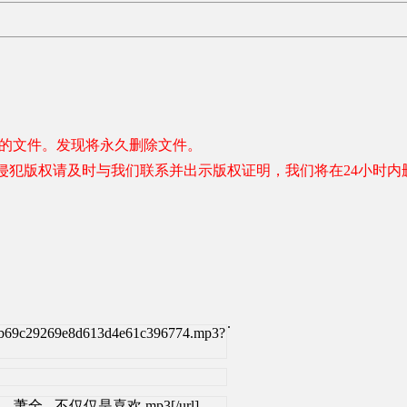
容的文件。发现将永久删除文件。
侵犯版权请及时与我们联系并出示版权证明，我们将在24小时内
.
2b69c29269e8d613d4e61c396774.mp3?
l]孙语赛、萧全 - 不仅仅是喜欢.mp3[/url]