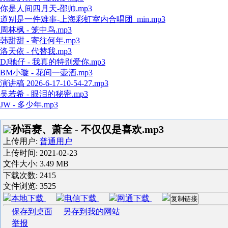
你是人间四月天-邵帅.mp3
道别是一件难事-上海彩虹室内合唱团_min.mp3
周林枫 - 笼中鸟.mp3
韩甜甜 - 寄往何年.mp3
洛天依 - 代替我.mp3
DJ驰仔 - 我真的特别爱你.mp3
BM小璇 - 花间一壶酒.mp3
演讲稿 2026-6-17-10-54-27.mp3
吴若希 - 眼泪的秘密.mp3
JW - 多少年.mp3
孙语赛、萧全 - 不仅仅是喜欢.mp3
上传用户:
普通用户
上传时间:
2021-02-23
文件大小: 3.49 MB
下载次数:
2415
文件浏览:
3525
本地下载
电信下载
网通下载
复制链接
保存到桌面
另存到我的网站
举报