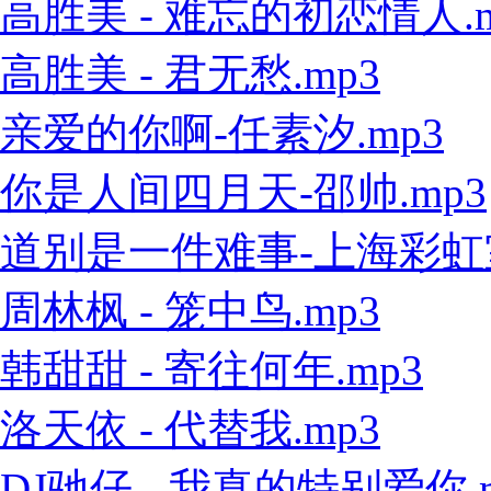
高胜美 - 难忘的初恋情人.m
高胜美 - 君无愁.mp3
亲爱的你啊-任素汐.mp3
你是人间四月天-邵帅.mp3
道别是一件难事-上海彩虹室内
周林枫 - 笼中鸟.mp3
韩甜甜 - 寄往何年.mp3
洛天依 - 代替我.mp3
DJ驰仔 - 我真的特别爱你.