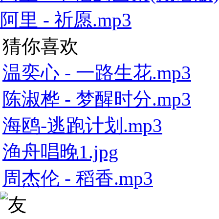
阿里 - 祈愿.mp3
猜你喜欢
温奕心 - 一路生花.mp3
陈淑桦 - 梦醒时分.mp3
海鸥-逃跑计划.mp3
渔舟唱晚1.jpg
周杰伦 - 稻香.mp3