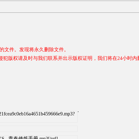
容的文件。发现将永久删除文件。
侵犯版权请及时与我们联系并出示版权证明，我们将在24小时内
.
421fcea9c0eb16a4651b459666e9.mp3?
FBOYS - 青春修炼手册.mp3[/url]