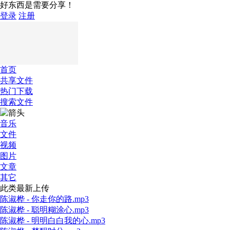
好东西是需要分享！
登录
注册
首页
共享文件
热门下载
搜索文件
音乐
文件
视频
图片
文章
其它
此类最新上传
陈淑桦 - 你走你的路.mp3
陈淑桦 - 聪明糊涂心.mp3
陈淑桦 - 明明白白我的心.mp3