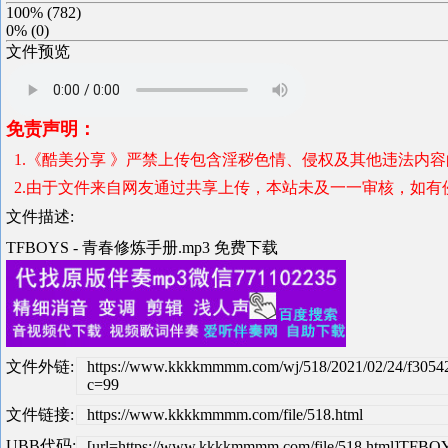
100%
(
782
)
0%
(
0
)
文件预览
免责声明：
1.《酷美分享 》严禁上传包含淫秽色情、侵权及其他违法内
2.由于文件来自网友通过共享上传，本站未及一一审核，如有
文件描述:
TFBOYS - 青春修炼手册.mp3 免费下载
文件外链:
https://www.kkkkmmmm.com/wj/518/2021/02/24/f305
c=99
文件链接:
https://www.kkkkmmmm.com/file/518.html
UBB代码:
[url=https://www.kkkkmmmm.com/file/518.html]T