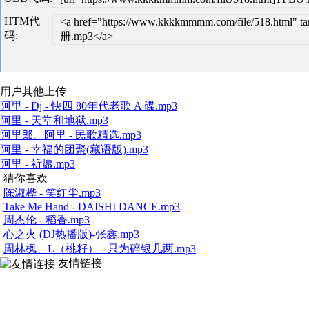
HTM代
<a href="https://www.kkkkmmmm.com/file/518.htm
码:
册.mp3</a>
用户其他上传
阿里 - Dj - 快四 80年代老歌 A 碟.mp3
阿里 - 天堂和地狱.mp3
阿里郎、阿里 - 民歌精选.mp3
阿里 - 幸福的团聚(藏语版).mp3
阿里 - 祈愿.mp3
猜你喜欢
陈淑桦 - 笑红尘.mp3
Take Me Hand - DAISHI DANCE.mp3
周杰伦 - 稻香.mp3
心之火 (DJ热播版)-张鑫.mp3
周林枫、L（桃籽） - 只为碎银几两.mp3
友情链接