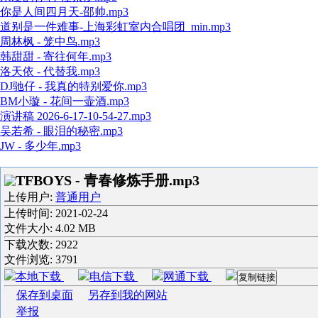
你是人间四月天-邵帅.mp3
道别是一件难事-上海彩虹室内合唱团_min.mp3
周林枫 - 笼中鸟.mp3
韩甜甜 - 寄往何年.mp3
洛天依 - 代替我.mp3
DJ驰仔 - 我真的特别爱你.mp3
BM小璇 - 花间一壶酒.mp3
演讲稿 2026-6-17-10-54-27.mp3
吴若希 - 眼泪的秘密.mp3
JW - 多少年.mp3
TFBOYS - 青春修炼手册.mp3
上传用户:
普通用户
上传时间:
2021-02-24
文件大小: 4.02 MB
下载次数:
2922
文件浏览:
3791
本地下载
电信下载
网通下载
复制链接
保存到桌面
另存到我的网站
举报