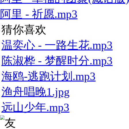
阿里 - 祈愿.mp3
猜你喜欢
温奕心 - 一路生花.mp3
陈淑桦 - 梦醒时分.mp3
海鸥-逃跑计划.mp3
渔舟唱晚1.jpg
远山少年.mp3