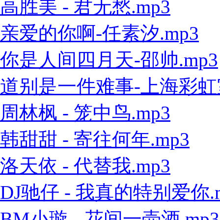
高胜美 - 君无愁.mp3
亲爱的你啊-任素汐.mp3
你是人间四月天-邵帅.mp3
道别是一件难事-上海彩虹室内
周林枫 - 笼中鸟.mp3
韩甜甜 - 寄往何年.mp3
洛天依 - 代替我.mp3
DJ驰仔 - 我真的特别爱你.
BM小璇 - 花间一壶酒.mp3