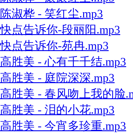
陈淑桦 - 笑红尘.mp3
快点告诉你-段丽阳.mp3
快点告诉你-苑冉.mp3
高胜美 - 心有千千结.mp3
高胜美 - 庭院深深.mp3
高胜美 - 春风吻上我的脸.m
高胜美 - 泪的小花.mp3
高胜美 - 今宵多珍重.mp3