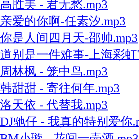
高胜美 - 君无愁.mp3
亲爱的你啊-任素汐.mp3
你是人间四月天-邵帅.mp3
道别是一件难事-上海彩虹室内
周林枫 - 笼中鸟.mp3
韩甜甜 - 寄往何年.mp3
洛天依 - 代替我.mp3
DJ驰仔 - 我真的特别爱你.
BM小璇 - 花间一壶酒.mp3