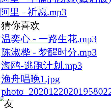
阿里 - 祈愿.mp3
猜你喜欢
温奕心 - 一路生花.mp3
陈淑桦 - 梦醒时分.mp3
海鸥-逃跑计划.mp3
渔舟唱晚1.jpg
photo_2020122020195802