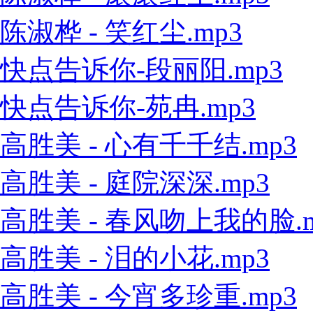
陈淑桦 - 笑红尘.mp3
快点告诉你-段丽阳.mp3
快点告诉你-苑冉.mp3
高胜美 - 心有千千结.mp3
高胜美 - 庭院深深.mp3
高胜美 - 春风吻上我的脸.m
高胜美 - 泪的小花.mp3
高胜美 - 今宵多珍重.mp3