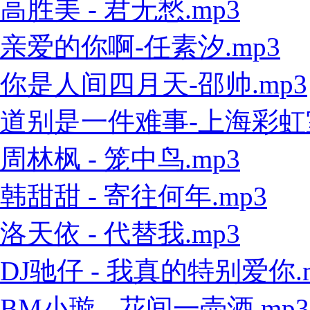
高胜美 - 君无愁.mp3
亲爱的你啊-任素汐.mp3
你是人间四月天-邵帅.mp3
道别是一件难事-上海彩虹室内
周林枫 - 笼中鸟.mp3
韩甜甜 - 寄往何年.mp3
洛天依 - 代替我.mp3
DJ驰仔 - 我真的特别爱你.
BM小璇 - 花间一壶酒.mp3