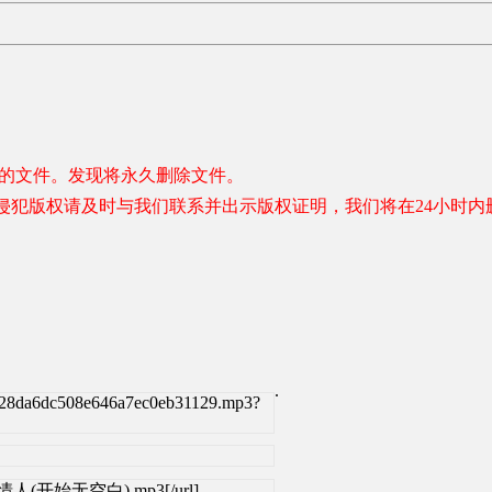
容的文件。发现将永久删除文件。
侵犯版权请及时与我们联系并出示版权证明，我们将在24小时内
.
728da6dc508e646a7ec0eb31129.mp3?
郎 - 情人(开始无空白).mp3[/url]