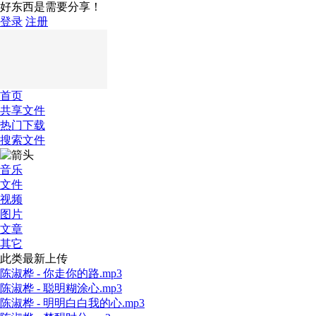
好东西是需要分享！
登录
注册
首页
共享文件
热门下载
搜索文件
音乐
文件
视频
图片
文章
其它
此类最新上传
陈淑桦 - 你走你的路.mp3
陈淑桦 - 聪明糊涂心.mp3
陈淑桦 - 明明白白我的心.mp3