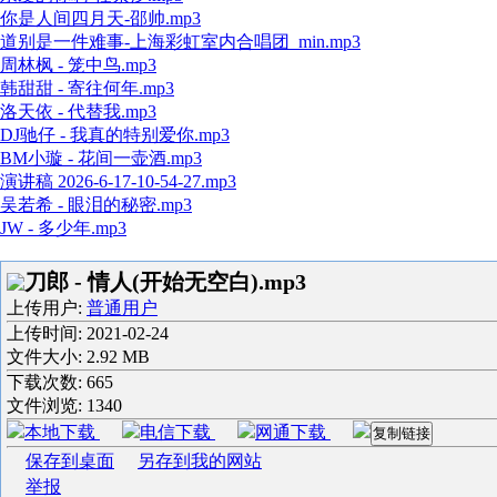
你是人间四月天-邵帅.mp3
道别是一件难事-上海彩虹室内合唱团_min.mp3
周林枫 - 笼中鸟.mp3
韩甜甜 - 寄往何年.mp3
洛天依 - 代替我.mp3
DJ驰仔 - 我真的特别爱你.mp3
BM小璇 - 花间一壶酒.mp3
演讲稿 2026-6-17-10-54-27.mp3
吴若希 - 眼泪的秘密.mp3
JW - 多少年.mp3
刀郎 - 情人(开始无空白).mp3
上传用户:
普通用户
上传时间:
2021-02-24
文件大小: 2.92 MB
下载次数:
665
文件浏览:
1340
本地下载
电信下载
网通下载
复制链接
保存到桌面
另存到我的网站
举报