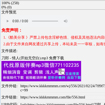
100%
(
258
)
0%
(
0
)
文件预览
免责声明：
1.《酷美分享 》严禁上传包含淫秽色情、侵权及其他违法内
2.由于文件来自网友通过共享上传，本站未及一一审核，如有
文件描述:
刀郎 - 情人(开始无空白).mp3 免费下载
文件外链:
https://www.kkkkmmmm.com/wj/556/2021/02/24/7ff9f
c=99
文件链接:
https://www.kkkkmmmm.com/file/556.html
UBB代码:
[url=https://www.kkkkmmmm.com/file/556.html]刀