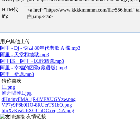
HTM代
<a href="https://www.kkkkmmmm.com/file/556.ht
码:
白).mp3</a>
用户其他上传
阿里 - Dj - 快四 80年代老歌 A 碟.mp3
阿里 - 天堂和地狱.mp3
阿里郎、阿里 - 民歌精选.mp3
阿里 - 幸福的团聚(藏语版).mp3
阿里 - 祈愿.mp3
猜你喜欢
11.png
渔舟唱晚1.jpg
dHn4nyFMA1jR4lVFXUGYzw.png
VP7y9F6b0HO-8RUerTS1bQ.png
bfpXzKeaU6XGCuDCxvq_5A.png
友情链接