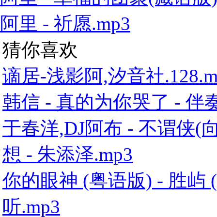
阿里 - 祈愿.mp3
猜你喜欢
谪居-浅影阿,汐音社.128.m
韩信 - 真的为你哭了 - 伴奏
于春洋,DJ阿布 - 不谓侠(
想 - 朱添泽.mp3
你的眼神 (粤语版) - 胜屿
听.mp3