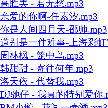
高胜美 - 君无愁.mp3
亲爱的你啊-任素汐.mp3
你是人间四月天-邵帅.mp3
道别是一件难事-上海彩虹室内
周林枫 - 笼中鸟.mp3
韩甜甜 - 寄往何年.mp3
洛天依 - 代替我.mp3
DJ驰仔 - 我真的特别爱你.
BM小璇 - 花间一壶酒.mp3